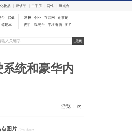
化妆品
|
奢侈品
|
二手房
|
两性
|
曝光台
光台
保健
科技
创业
互联网
创事记
笔记本
电信
两性
曝光台
平板电脑
图片
奢侈品
整形
业界
驶系统和豪华内
游览：
次
热点图片
/ Hot picture