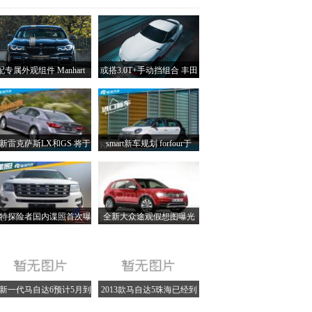
配专属外观组件 Manhart
或搭3.0T+手动挡组合 丰田
MH7 400d官图公布
GR Supra有望夏季上市
新雷克萨斯LX和GS 将于
smart新车规划 forfour于
8月13日发布
2016年引入国内
特探险者国内谍照首次曝
全新大众途观假想图曝光
光 或近期上市
法兰克福首发
新一代马自达6预计5月到
2013款马自达5珠海已经到
店 订金交1万
店 现车供应