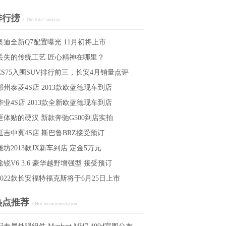
排行搒
/ The total ranking
奥迪全新Q7配置曝光 11月初将上市
丢失的传统工艺 匠心精神在哪里？
CS75入围SUV排行前三，长安4月销量点评
郑州泰菱4S店 2013款欧蓝德现车到店
华业4S店 2013款全新欧蓝德现车到店
更体贴的硬汉 新款奔驰G500到店实拍
延吉中冀4S店 斯巴鲁BRZ接受预订
潍坊2013款JX新车到店 定金5万元
途锐V6 3.6 豪华越野增强型 接受预订
2022款长安福特福克斯将于6月25日上市
热点推荐
/ Hot recommendation