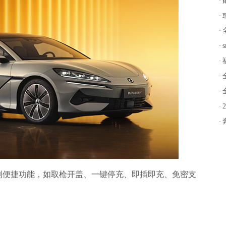
·
·
市
·
·
·
·
·
·
·
列便捷功能，如取枪开盖、一键停充、即插即充、免密支