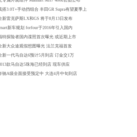
配专属外观组件 Manhart MH7 400d官图公布
或搭3.0T+手动挡组合 丰田GR Supra有望夏季上
全新雷克萨斯LX和GS 将于8月13日发布
smart新车规划 forfour于2016年引入国内
福特探险者国内谍照首次曝光 或近期上市
全新大众途观假想图曝光 法兰克福首发
全新一代马自达6预计5月到店 订金交1万
2013款马自达5珠海已经到店 现车供应
奔驰A级全面接受预定中 大连4月中旬到店