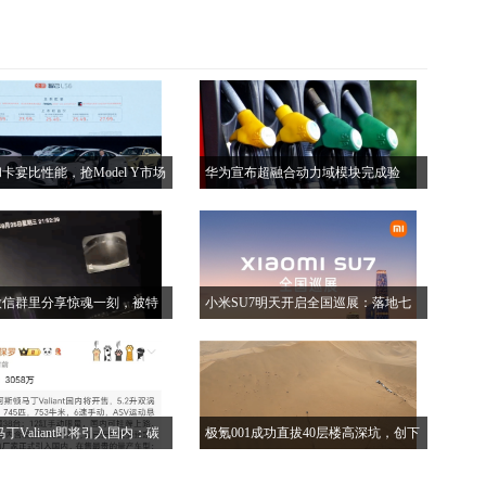
卡宴比性能，抢Model Y市场
华为宣布超融合动力域模块完成验
UV
证：高效用能使整车进入续航体验和
成本正循环，更加可持续
微信群里分享惊魂一刻，被特
小米SU7明天开启全国巡展：落地七
了一命
座城市：沈阳，泰州，烟台，武汉，
宁波，广州，重庆
丁Valiant即将引入国内：碳
极氪001成功直拔40层楼高深坑，创下
料制成，确保了车辆的轻量化
全球首台轿跑成功直拔尼三锅的纪录