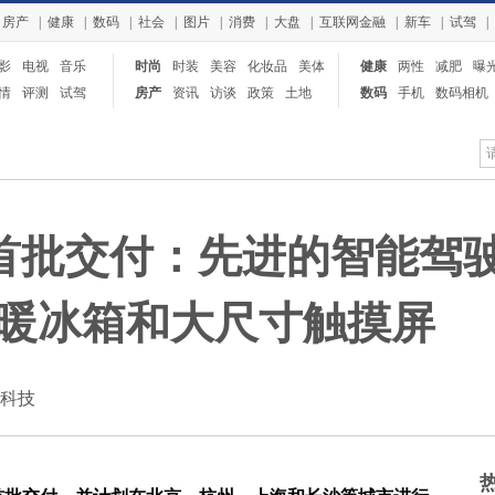
房产
|
健康
|
数码
|
社会
|
图片
|
消费
|
大盘
|
互联网金融
|
新车
|
试驾
|
影
电视
音乐
时尚
时装
美容
化妆品
美体
健康
两性
减肥
曝
情
评测
试驾
房产
资讯
访谈
政策
土地
数码
手机
数码相机
平板电脑
启首批交付：先进的智能驾
暖冰箱和大尺寸触摸屏
：快科技