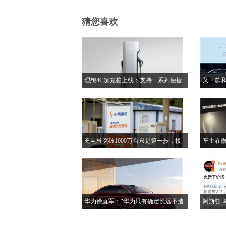
猜您喜欢
理想4C超充桩上线：支持一系列便捷
又一款和
功能，如取枪开盖、一键停充、即插
的纯电S
即充、免密支付等
充电桩突破1000万台只是第一步，接
车主在
下来比拼体验和生态
斯拉救
华为徐直军：“华为只有确定长远不造
阿斯顿·马
车，才能走到引望这一步”
纤维材