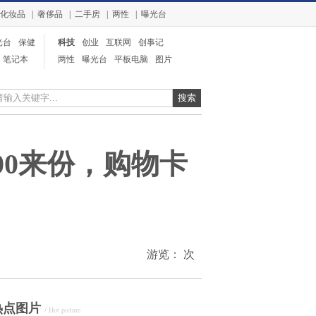
化妆品
|
奢侈品
|
二手房
|
两性
|
曝光台
光台
保健
科技
创业
互联网
创事记
笔记本
电信
两性
曝光台
平板电脑
图片
奢侈品
整形
业界
00来份，购物卡
游览：
次
热点图片
/ Hot picture