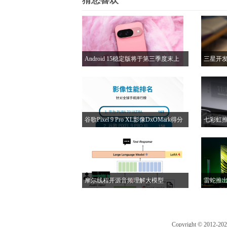
猜您喜欢
Android 15稳定版将于第三季度末上
三星开发
线，也就是9月底正式推送
智能手
谷歌Pixel 9 Pro XL影像DxOMark得分
七彩虹
出炉：影像得分158分，全球手机排名
计，内
第2
摩尔线程开源音频理解大模型
雷蛇推出
MooER：将开源训练代码，以及基于8
机，售价
万小时数据训练的模型
Copyright © 2012-20