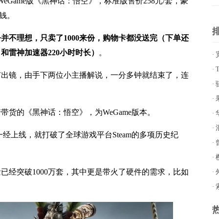
Game版《黑神话：悟空》，标准版售价258元/套，豪
块钱。
并不理想，只卖了1000来份，购物卡都没送完（下单还
，和雷神加速器220小时时长）
。
·
·
镜，由手下两位小主播解说，一分多钟就结束了，连
·
品
·
的《黑神话：悟空》，为WeGame版本。
·
的
·
上线，就打破了全球游戏平台Steam的多项历史纪
移
·
为
·
经突破1000万套，其中更是带火了硬件的需求，比如
轴
·
符
·
H