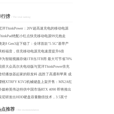
排行搒
/ The total ranking
宽洋ThinkPower：20V超高速充电的移动电源
ThinkPad绝配小红点快充移动电源99元抱走
骁龙8 Gen3这下稳了：全球首款“5.5G”基带产
果粉福音，倍充移动电源充电速度提升6倍
，不仅仅用于手机
华为智能视频存储1TB当3TB用 最大可节省70%
混搭大众高尔夫电动版与宽洋ThinkPower倍充
存储空间
曾经播放器起家的联发科 战胜了高通和苹果 成
动电源
樱桃XTRFY K5V2机械键盘上架开售：MX2A红
手端SoC性能的王者
外媒称英伟达特供中国市场RTX 4090 即将推出
和五面热升华PBT键帽，带有RGB背光
索尼研发出HDD硬盘容量翻倍技术，3.5英寸
合规定的版本
DD的容量可达到30TB
热点推荐
/ Hot recommendation