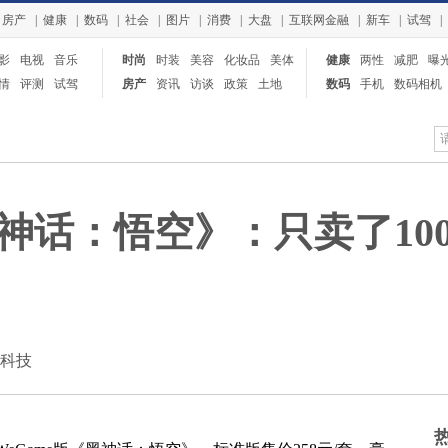
房产
|
健康
|
数码
|
社会
|
图片
|
消费
|
大盘
|
互联网金融
|
新车
|
试驾
|
影
电视
音乐
时尚
时装
美容
化妆品
美体
健康
两性
减肥
曝
情
评测
试驾
房产
资讯
访谈
政策
土地
数码
手机
数码相机
平板电脑
神话：悟空》：只卖了10
：快科技