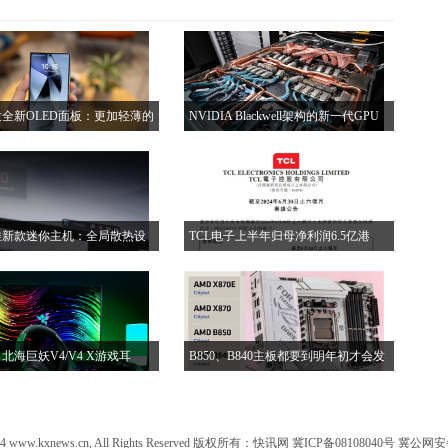
全新OLED面板：更加轻薄的
NVIDIA Blackwell架构的新一代GPU
机，手机续航也会大幅提升
推迟供货，AI推理性能飙升1.5倍
推新款迷你主机：全局散热设
TCL电子上半年归母净利润6.5亿港
置高功率低噪音的涡轮风扇
元：同比大幅增长146.5%
北海巨妖V4/V4 X游戏耳
B850、B840主板都要到明年初才会发
599元起
布，也就是CES 2025大会上
24
www.kxnews.cn
, All Rights Reserved 版权所有：
快讯网
冀ICP备08108040号
冀公网安备 