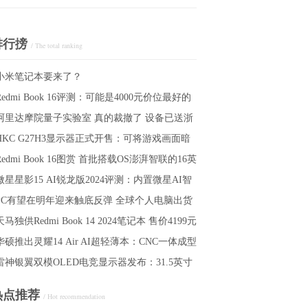
排行搒
/ The total ranking
小米笔记本要来了？
Redmi Book 16评测：可能是4000元价位最好的
阿里达摩院量子实验室 真的裁撤了 设备已送浙
幕 120Hz高刷屏
HKC G27H3显示器正式开售：可将游戏画面暗
Redmi Book 16图赏 首批搭载OS澎湃智联的16英
提亮，支持显示BOSS刷新时间、技能冷却以
微星星影15 AI锐龙版2024评测：内置微星AI智
游玩时长等时间信息
大屏轻薄本
PC有望在明年迎来触底反弹 全球个人电脑出货
引擎，软硬件都为AI做好了准备
天马独供Redmi Book 14 2024笔记本 售价4199元
在连续七个季度下跌后有望迎来复苏
华硕推出灵耀14 Air AI超轻薄本：CNC一体成型
雷神银翼双模OLED电竞显示器发布：31.5英寸
艺，厚度仅为1.1cm，重量约为1.15kg
LED面板，支持4K 240Hz与FHD 480Hz切换
热点推荐
/ Hot recommendation