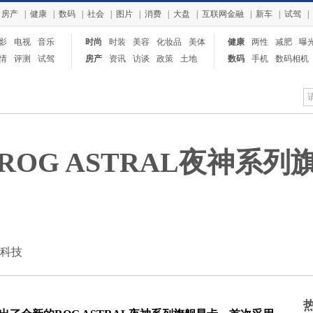
房产
|
健康
|
数码
|
社会
|
图片
|
消费
|
大盘
|
互联网金融
|
新车
|
试驾
|
影
电视
音乐
时尚
时装
美容
化妆品
美体
健康
两性
减肥
曝
情
评测
试驾
房产
资讯
访谈
政策
土地
数码
手机
数码相机
平板电脑
OG ASTRAL夜神系
：快科技