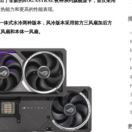
上推出了全新的ROG ASTRAL夜神系列旗舰显卡，首次采用
散热能力和更高的性能表现。
冷和一体式水冷两种版本，风冷版本采用前方三风扇加后方
三风扇和本体一风扇。
·
·
屏
·
大
·
部
·
及
寸
·
能
·
量
·
起
·
工
·
O