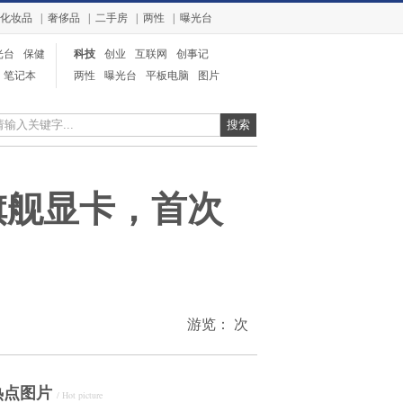
化妆品
|
奢侈品
|
二手房
|
两性
|
曝光台
光台
保健
科技
创业
互联网
创事记
笔记本
电信
两性
曝光台
平板电脑
图片
奢侈品
整形
业界
列旗舰显卡，首次
游览：
次
热点图片
/ Hot picture