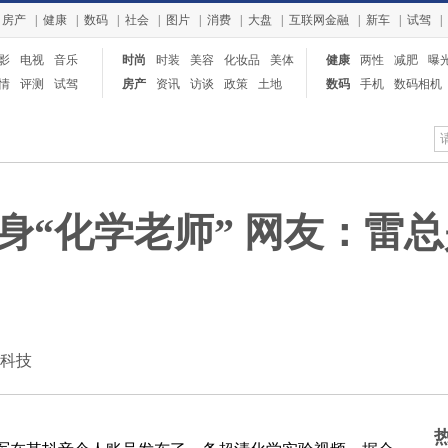
房产
|
健康
|
数码
|
社会
|
图片
|
消费
|
大盘
|
互联网金融
|
新车
|
试驾
|
影
电视
音乐
时尚
时装
美容
化妆品
美体
健康
两性
减肥
曝
情
评测
试驾
房产
资讯
访谈
政策
土地
数码
手机
数码相机
平板电脑
身“化学老师” 网友：雷
：快科技