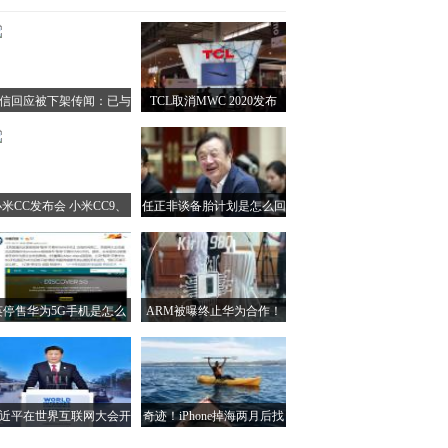
信回应被下架传闻：已与
TCL取消MWC 2020发布
果达成合作，共同探索新
会：展台还在，新品照样不
模式
少
米CC发布会 小米CC9、
任正非谈备胎计划是怎么回
小米CC9e发布会
事？任正非谈备胎计划说了
什么？
英停售华为5G手机是怎么
ARM被曝终止华为合作！
回事？英停售华为5G手机
断绝一切往来
意味着什么
近平在世界互联网大会开
奇迹！iPhone掉海两月后找
幕式上发表主旨演讲
回仍能正常使用