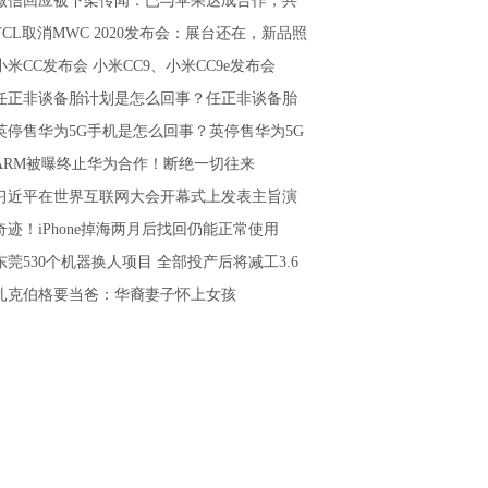
微信回应被下架传闻：已与苹果达成合作，共
TCL取消MWC 2020发布会：展台还在，新品照
探索新模式
小米CC发布会 小米CC9、小米CC9e发布会
不少
任正非谈备胎计划是怎么回事？任正非谈备胎
英停售华为5G手机是怎么回事？英停售华为5G
划说了什么？
ARM被曝终止华为合作！断绝一切往来
机意味着什么
习近平在世界互联网大会开幕式上发表主旨演
奇迹！iPhone掉海两月后找回仍能正常使用
东莞530个机器换人项目 全部投产后将减工3.6
扎克伯格要当爸：华裔妻子怀上女孩