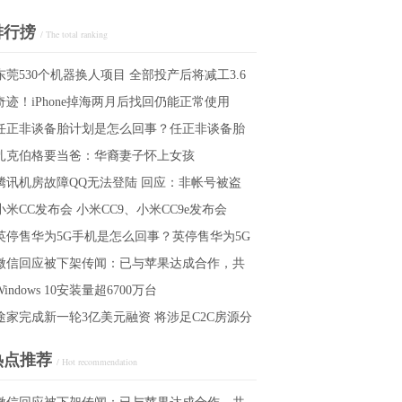
排行搒
/ The total ranking
东莞530个机器换人项目 全部投产后将减工3.6
奇迹！iPhone掉海两月后找回仍能正常使用
任正非谈备胎计划是怎么回事？任正非谈备胎
扎克伯格要当爸：华裔妻子怀上女孩
划说了什么？
腾讯机房故障QQ无法登陆 回应：非帐号被盗
小米CC发布会 小米CC9、小米CC9e发布会
需改密码
英停售华为5G手机是怎么回事？英停售华为5G
微信回应被下架传闻：已与苹果达成合作，共
机意味着什么
Windows 10安装量超6700万台
探索新模式
途家完成新一轮3亿美元融资 将涉足C2C房源分
热点推荐
/ Hot recommendation