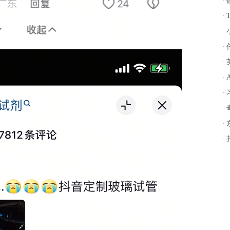
·
同
·
样
·
·
计
·
手
·
·
讲
·
·
万
·