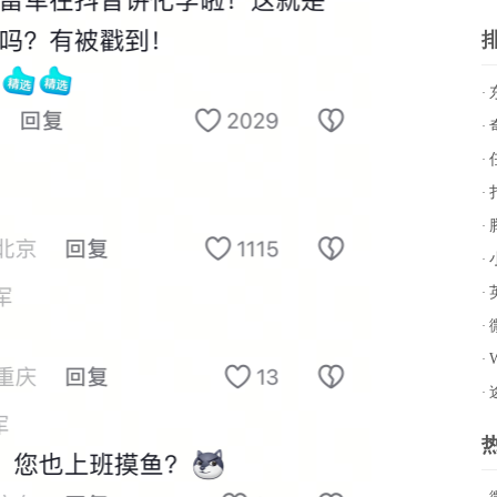
·
万
·
·
计
·
·
无
·
·
手
·
同
·
·
享