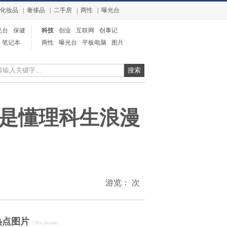
化妆品
|
奢侈品
|
二手房
|
两性
|
曝光台
光台
保健
科技
创业
互联网
创事记
笔记本
电信
两性
曝光台
平板电脑
图片
奢侈品
整形
业界
总是懂理科生浪漫
游览：
次
热点图片
/ Hot picture